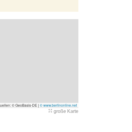
quellen: © GeoBasis-DE |
© www.berlinonline.net
große Karte