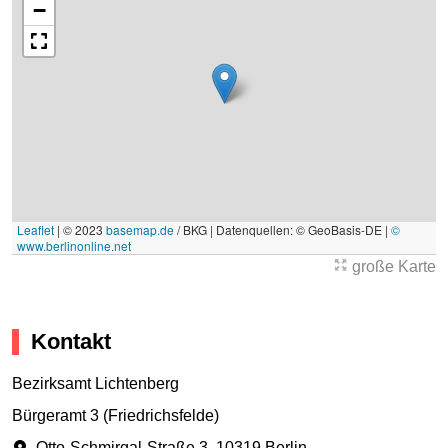
−
Leaflet
|
© 2023
basemap.de
/ BKG | Datenquellen: © GeoBasis-DE |
©
www.berlinonline.net
große Karte
Kontakt
Bezirksamt Lichtenberg
Bürgeramt 3 (Friedrichsfelde)
Otto-Schmirgal-Straße 3
,
10319 Berlin