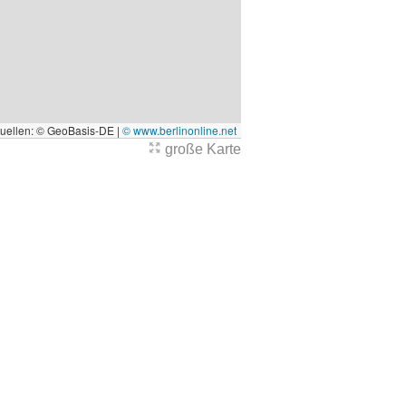
quellen: © GeoBasis-DE |
© www.berlinonline.net
große Karte