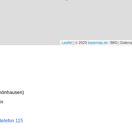
Leaflet
|
© 2023
basemap.de
/ BKG | Daten
chönhausen)
in
telefon 115