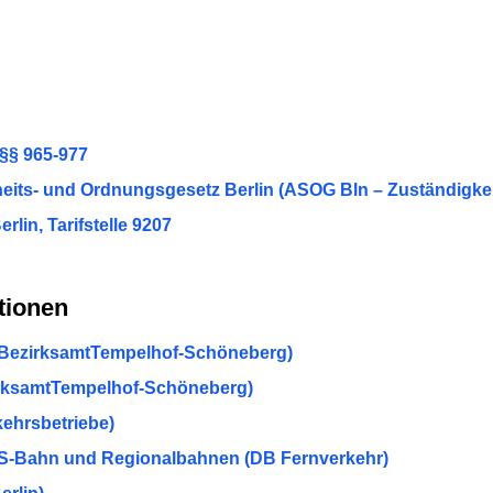
§§ 965-977
its- und Ordnungsgesetz Berlin (ASOG Bln – Zuständigkeit
in, Tarifstelle 9207
tionen
 (BezirksamtTempelhof-Schöneberg)
irksamtTempelhof-Schöneberg)
ehrsbetriebe)
S-Bahn und Regionalbahnen (DB Fernverkehr)