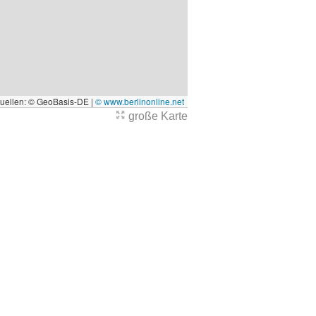
quellen: © GeoBasis-DE |
© www.berlinonline.net
große Karte