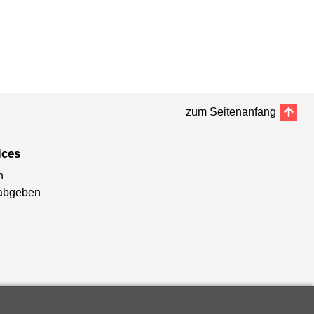
zum Seitenanfang
ices
n
abgeben