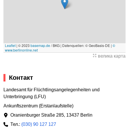
Leaflet
|
© 2023
basemap.de
/ BKG | Datenquellen: © GeoBasis-DE |
©
www.berlinonline.net
велика карта
Контакт
Landesamt für Flüchtlingsangelegenheiten und
Unterbringung (LFU)
Ankunftszentrum (Erstanlaufstelle)
Oranienburger Straße 285
,
13437 Berlin
Тел.:
(030) 90 127 127