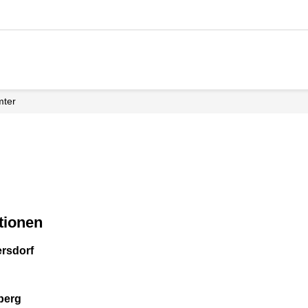
mter
tionen
ersdorf
berg