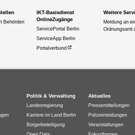
tellen
IKT-Basisdienst
Weitere Serv
OnlineZugänge
ch Behörden
Meldung an ei
ServicePortal Berlin
Ordnungsamt 
ServiceApp Berlin
Portalverbund
Politik & Verwaltung
Aktuelles
Landesregierung
Pressemitteilungen
ngen
Karriere im Land Berlin
Polizeimeldungen
Bürgerbeteiligung
Veranstaltungen
Open Data
Fokusthemen