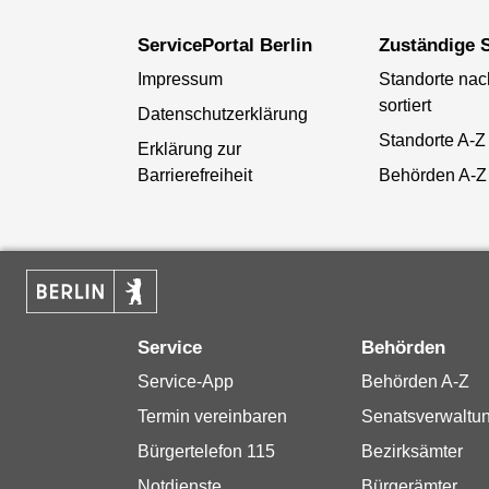
ServicePortal Berlin
Zuständige S
Impressum
Standorte na
sortiert
Datenschutzerklärung
Standorte A-Z
Erklärung zur
Barrierefreiheit
Behörden A-Z
Service
Behörden
Service-App
Behörden A-Z
Termin vereinbaren
Senatsverwaltu
Bürgertelefon 115
Bezirksämter
Notdienste
Bürgerämter