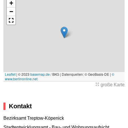
+
−
Leaflet
|
© 2023
basemap.de
/ BKG | Datenquellen: © GeoBasis-DE |
©
www.berlinonline.net
große Karte
Kontakt
Bezirksamt Treptow-Köpenick
Stadtentwicklungsamt - Bau- und Wohnungsaufsicht