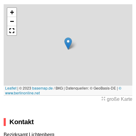
+
−
Leaflet
|
© 2023
basemap.de
/ BKG | Datenquellen: © GeoBasis-DE |
©
www.berlinonline.net
große Karte
Kontakt
Bezirksamt Lichtenberg