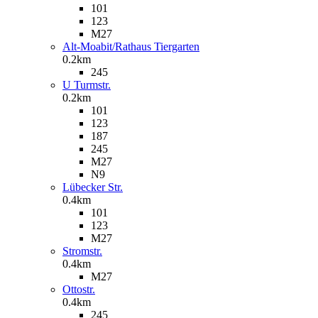
101
123
M27
Alt-Moabit/Rathaus Tiergarten
0.2km
245
U Turmstr.
0.2km
101
123
187
245
M27
N9
Lübecker Str.
0.4km
101
123
M27
Stromstr.
0.4km
M27
Ottostr.
0.4km
245