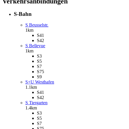
Verkehrsanbindungen
S-Bahn
S Beusselstr.
1km
S41
S42
S Bellevue
1km
S3
S5
S7
S75
S9
S+U Westhafen
1.1km
S41
S42
S Tiergarten
1.4km
S3
S5
S7
S75