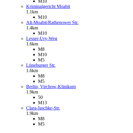
M10
Kriminalgericht Moabit
1.1km
M10
Alt-Moabit/Rathenower Str.
1.4km
M10
Lesser-Ury-Weg
1.6km
M8
M10
M5
Lüneburger Str.
1.6km
M8
M5
Berlin, Virchow-Klinikum
1.9km
50
M13
Clara-Jaschke-Str.
1.9km
M8
M5