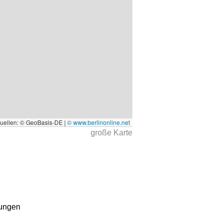
quellen: © GeoBasis-DE |
© www.berlinonline.net
große Karte
kungen