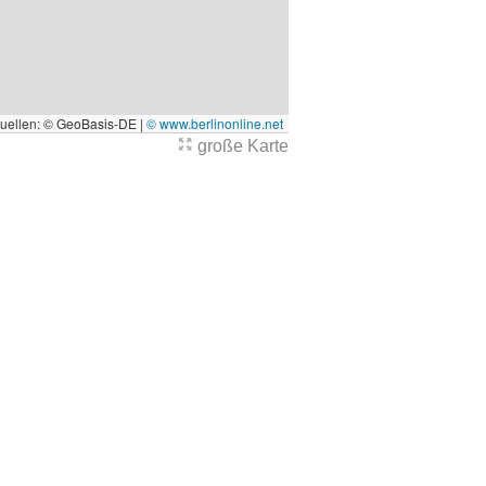
quellen: © GeoBasis-DE |
© www.berlinonline.net
große Karte