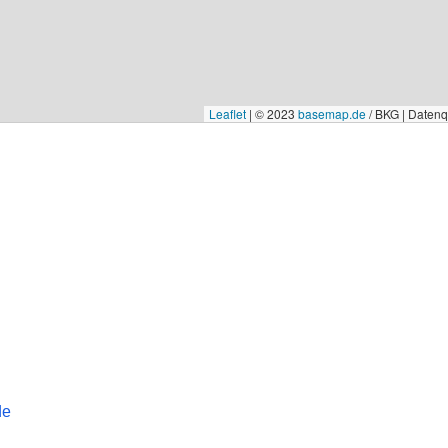
Leaflet
|
© 2023
basemap.de
/ BKG | Daten
de