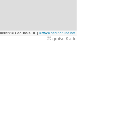
quellen: © GeoBasis-DE |
© www.berlinonline.net
große Karte