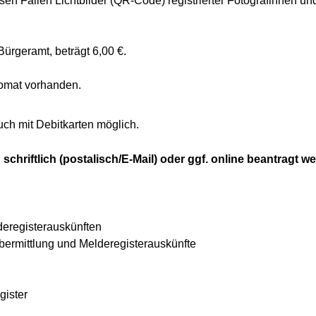
esen Fällen Lichtbilder (QR-Code) registrierter Fotografinnen un
ürgeramt, beträgt 6,00 €.
tomat vorhanden.
uch mit Debitkarten möglich.
chriftlich (postalisch/E-Mail) oder ggf. online beantragt w
deregisterauskünften
ermittlung und Melderegisterauskünfte
gister