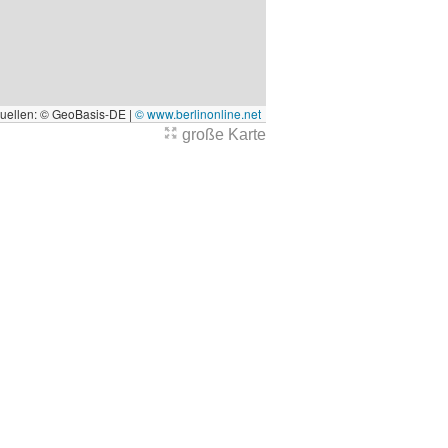
quellen: © GeoBasis-DE |
© www.berlinonline.net
große Karte