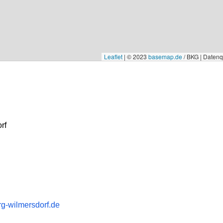
Leaflet
|
© 2023
basemap.de
/ BKG | Daten
rf
g-wilmersdorf.de