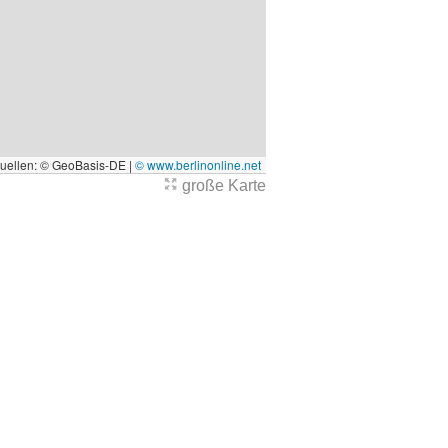
quellen: © GeoBasis-DE |
© www.berlinonline.net
große Karte