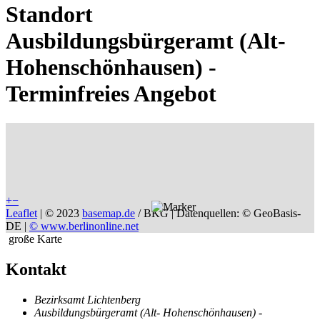
Standort
Ausbildungsbürgeramt (Alt-
Hohenschönhausen) -
Terminfreies Angebot
+
−
Leaflet
|
© 2023
basemap.de
/ BKG | Datenquellen: © GeoBasis-
DE |
© www.berlinonline.net
große Karte
Kontakt
Bezirksamt Lichtenberg
Ausbildungsbürgeramt (Alt- Hohenschönhausen) -