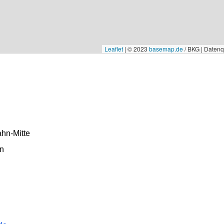
Leaflet
|
© 2023
basemap.de
/ BKG | Daten
hn-Mitte
in