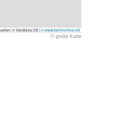
quellen: © GeoBasis-DE |
© www.berlinonline.net
große Karte