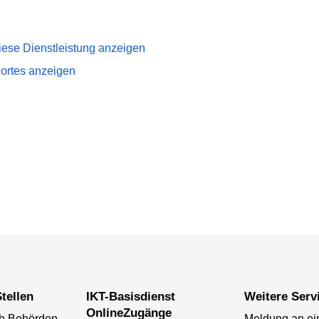
iese Dienstleistung anzeigen
dortes anzeigen
tellen
IKT-Basisdienst
Weitere Serv
OnlineZugänge
ch Behörden
Meldung an ei