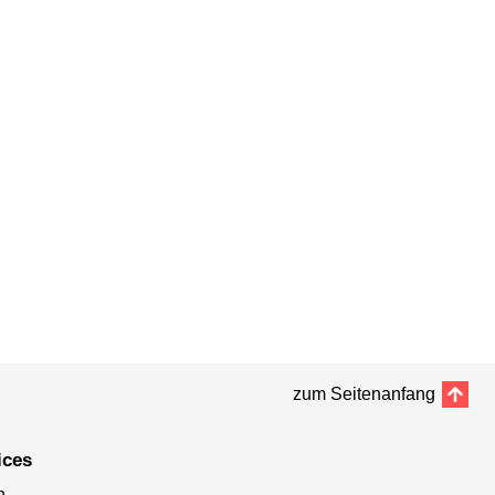
zum Seitenanfang
ices
n