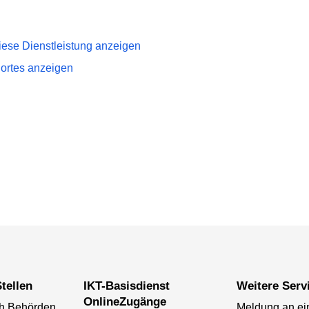
iese Dienstleistung anzeigen
dortes anzeigen
tellen
IKT-Basisdienst
Weitere Serv
OnlineZugänge
ch Behörden
Meldung an ei