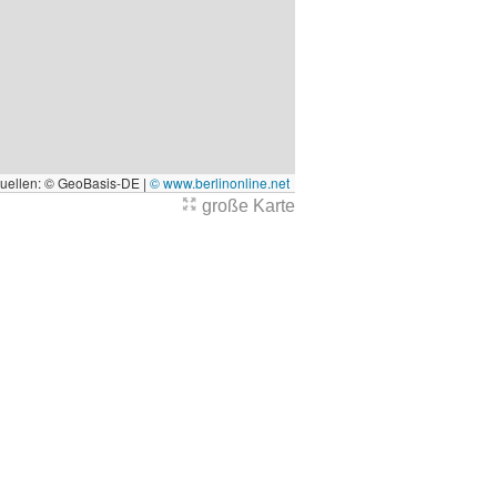
quellen: © GeoBasis-DE |
© www.berlinonline.net
große Karte