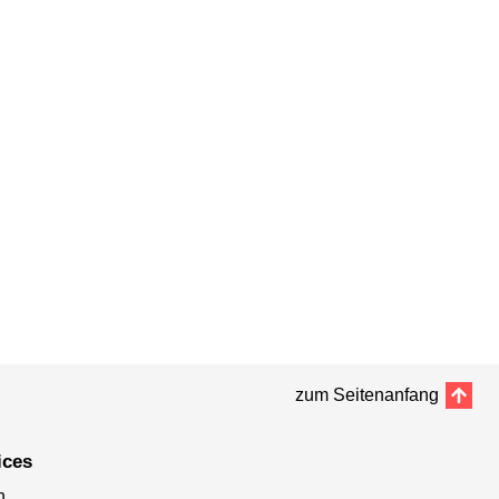
zum Seitenanfang
ices
n