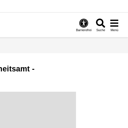
Barrierefrei
Suche
Menü
eitsamt -