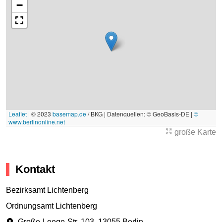
−
Leaflet
|
© 2023
basemap.de
/ BKG | Datenquellen: © GeoBasis-DE |
©
www.berlinonline.net
große Karte
Kontakt
Bezirksamt Lichtenberg
Ordnungsamt Lichtenberg
Große-Leege-Str. 103
,
13055 Berlin