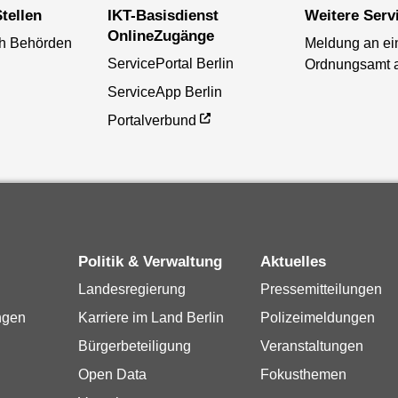
tellen
IKT-Basisdienst
Weitere Serv
OnlineZugänge
ch Behörden
Meldung an ei
ServicePortal Berlin
Ordnungsamt 
ServiceApp Berlin
Portalverbund
Politik & Verwaltung
Aktuelles
Landesregierung
Pressemitteilungen
ngen
Karriere im Land Berlin
Polizeimeldungen
Bürgerbeteiligung
Veranstaltungen
Open Data
Fokusthemen