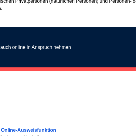
ischen Privatpersonen (natürlichen Personen) und Personen- od
.
g auch online in Anspruch nehmen
e Online-Ausweisfunktion