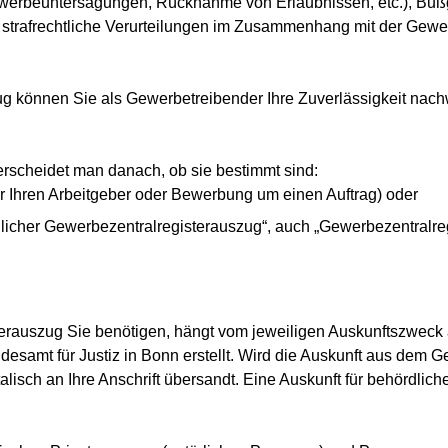
werbeuntersagungen, Rücknahme von Erlaubnissen, etc.), Buß
 strafrechtliche Verurteilungen im Zusammenhang mit der Ge
g können Sie als Gewerbetreibender Ihre Zuverlässigkeit nachw
erscheidet man danach, ob sie bestimmt sind:
ür Ihren Arbeitgeber oder Bewerbung um einen Auftrag) oder
licher Gewerbezentralregisterauszug“, auch „Gewerbezentralreg
erauszug Sie benötigen, hängt vom jeweiligen Auskunftszweck 
samt für Justiz in Bonn erstellt. Wird die Auskunft aus dem Ge
alisch an Ihre Anschrift übersandt. Eine Auskunft für behördlic