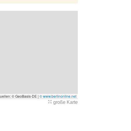
quellen: © GeoBasis-DE |
© www.berlinonline.net
große Karte