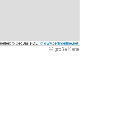
quellen: © GeoBasis-DE |
© www.berlinonline.net
große Karte