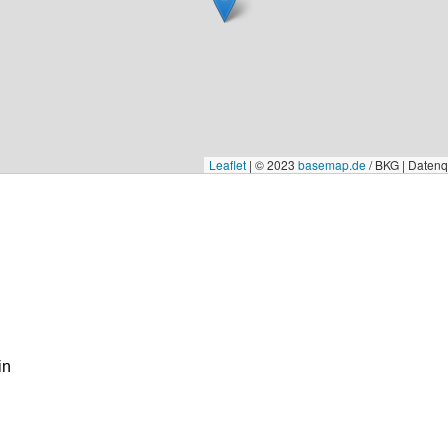
Leaflet
|
© 2023
basemap.de
/ BKG | Daten
in