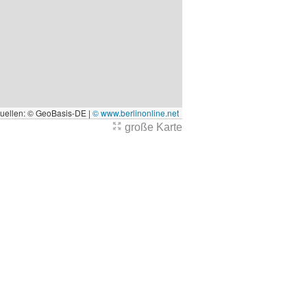
quellen: © GeoBasis-DE |
© www.berlinonline.net
große Karte