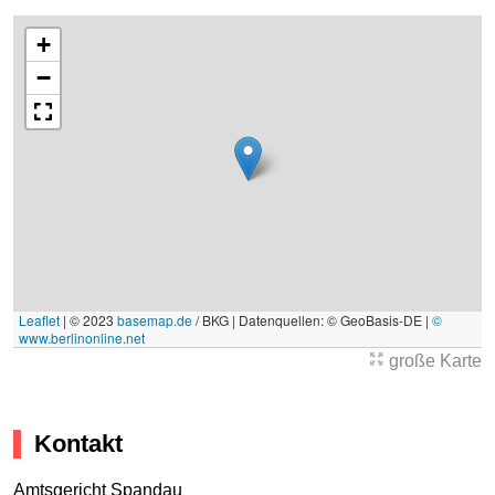
+
−
Leaflet
|
© 2023
basemap.de
/ BKG | Datenquellen: © GeoBasis-DE |
©
www.berlinonline.net
große Karte
Kontakt
Amtsgericht Spandau