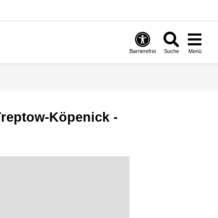
Barrierefrei
Suche
Menü
reptow-Köpenick -