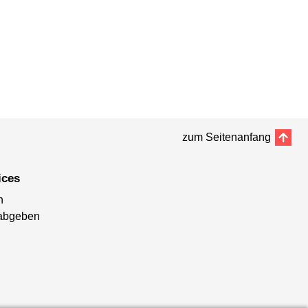
zum Seitenanfang
ices
n
abgeben