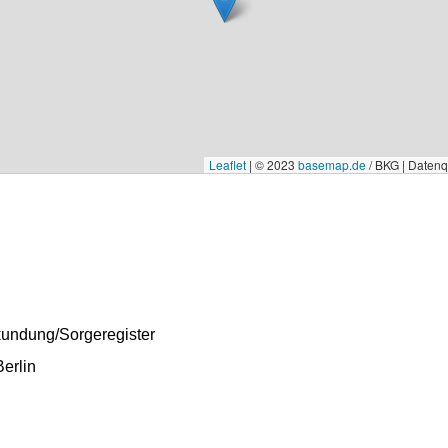
Leaflet
|
© 2023
basemap.de
/ BKG | Daten
undung/Sorgeregister
erlin