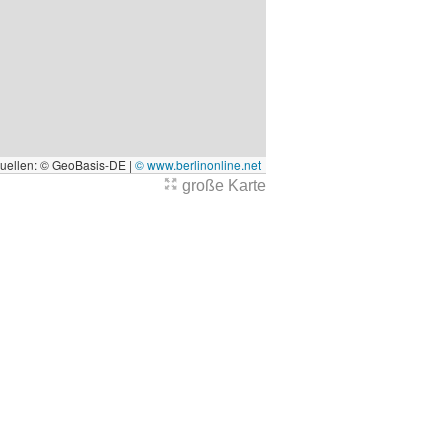
quellen: © GeoBasis-DE |
© www.berlinonline.net
große Karte