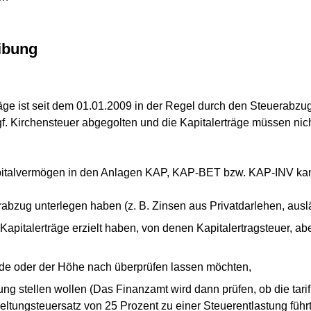
ibung
ge ist seit dem 01.01.2009 in der Regel durch den Steuerabzu
gf. Kirchensteuer abgegolten und die Kapitalerträge müssen ni
apitalvermögen in den Anlagen KAP, KAP-BET bzw. KAP-INV kann 
rabzug unterlegen haben (z. B. Zinsen aus Privatdarlehen, ausl
 Kapitalerträge erzielt haben, von denen Kapitalertragsteuer, a
de oder der Höhe nach überprüfen lassen möchten,
ung stellen wollen (Das Finanzamt wird dann prüfen, ob die tari
tungsteuersatz von 25 Prozent zu einer Steuerentlastung führt.