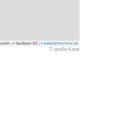
quellen: © GeoBasis-DE |
© www.berlinonline.net
große Karte