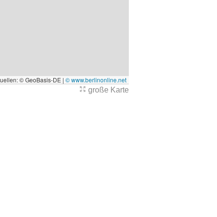
quellen: © GeoBasis-DE |
© www.berlinonline.net
große Karte