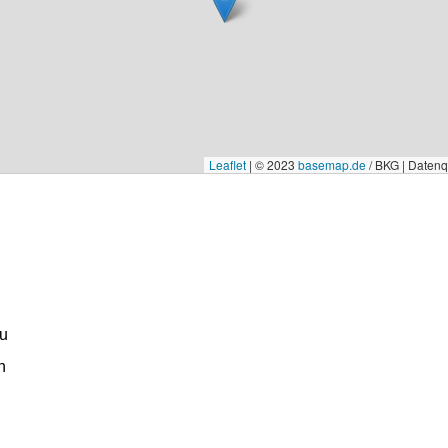
Leaflet
|
© 2023
basemap.de
/ BKG | Daten
u
n