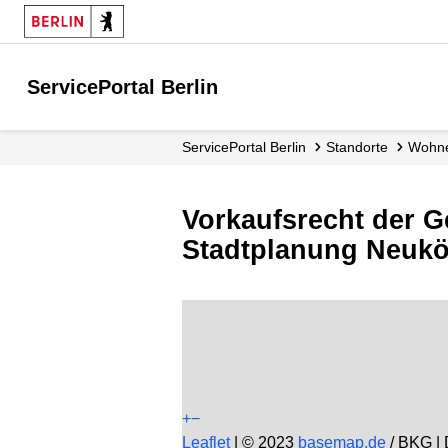
ServicePortal Berlin
ServicePortal Berlin
Standorte
Woh
Vorkaufsrecht der G
Stadtplanung Neukö
+
−
Leaflet
|
© 2023
basemap.de
/ BKG |