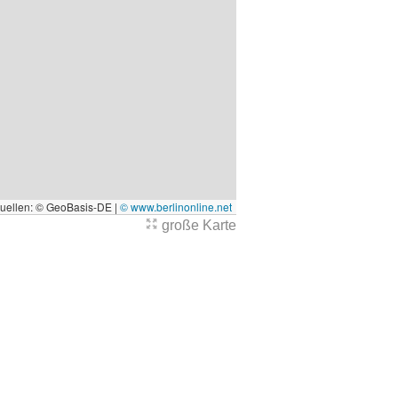
quellen: © GeoBasis-DE |
© www.berlinonline.net
große Karte