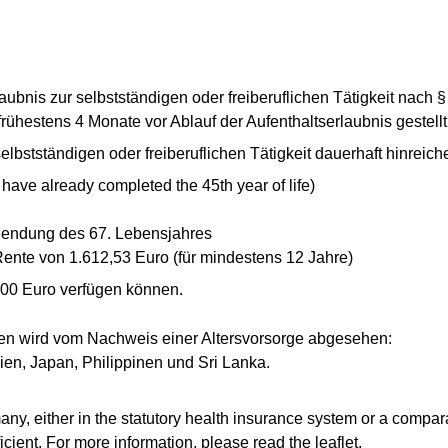
laubnis zur selbstständigen oder freiberuflichen Tätigkeit nach 
rühestens 4 Monate vor Ablauf der Aufenthaltserlaubnis gestell
selbstständigen oder freiberuflichen Tätigkeit dauerhaft hinreic
have already completed the 45th year of life)
llendung des 67. Lebensjahres
ente von 1.612,53 Euro (für mindestens 12 Jahre)
00 Euro verfügen können.
ten wird vom Nachweis einer Altersvorsorge abgesehen:
en, Japan, Philippinen und Sri Lanka.
ny, either in the statutory health insurance system or a compara
icient. For more information, please read the leaflet.