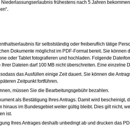
 die Niederlassungserlaubnis frühestens nach 5 Jahren bekommen
en“.
thaltserlaubnis für selbstständig oder freiberuflich tätige Pers
derlichen Dokumente möglichst im PDF-Format bereit. Sie könne
ne oder Tablet fotografieren und hochladen. Folgende Dateifo
rer Dateien darf 100 MB nicht überschreiten. Eine einzelne D
 sodass das Ausfüllen einige Zeit dauert. Sie können die Antrags
äteren Zeitpunkt fortführen.
nnen, müssen Sie die Bearbeitungsgebühr bezahlen.
ent als Bestätigung Ihres Antrags. Damit wird bescheinigt, da
 hinaus im Bundesgebiet weiter gültig bleibt. Dies gilt nicht, 
n ist.
ätigung Ihres Antrages deshalb unbedingt ab und drucken das P