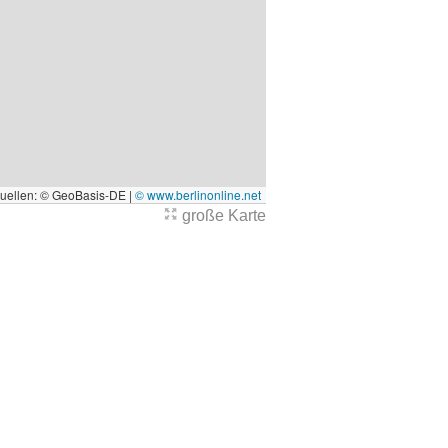
quellen: © GeoBasis-DE |
© www.berlinonline.net
große Karte