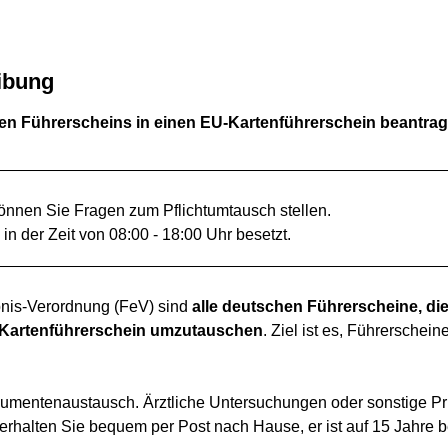
ibung
ten Führerscheins in einen EU-Kartenführerschein beantra
__________________________________________________
önnen Sie Fragen zum Pflichtumtausch stellen.
 in der Zeit von 08:00 - 18:00 Uhr besetzt.
__________________________________________________
bnis-Verordnung (FeV) sind
alle deutschen Führerscheine, die
U-Kartenführerschein umzutauschen
. Ziel ist es, Führerschein
umentenaustausch. Ärztliche Untersuchungen oder sonstige Prü
halten Sie bequem per Post nach Hause, er ist auf 15 Jahre bef