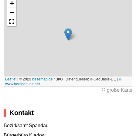
+
−
Leaflet
|
© 2023
basemap.de
/ BKG | Datenquellen: © GeoBasis-DE |
©
www.berlinonline.net
große Karte
Kontakt
Bezirksamt Spandau
Bürgerbüro Kladow