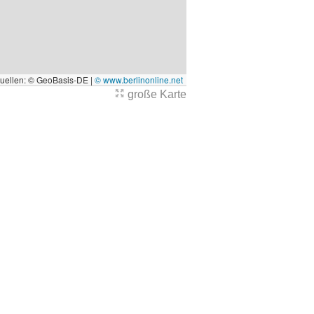
quellen: © GeoBasis-DE |
© www.berlinonline.net
große Karte