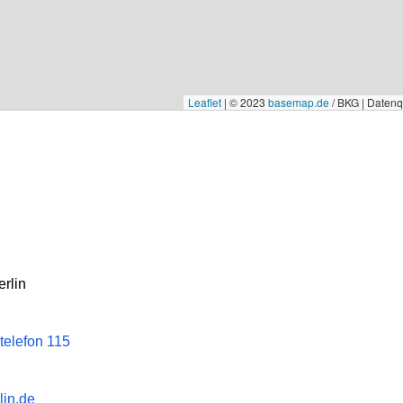
Leaflet
|
© 2023
basemap.de
/ BKG | Daten
rlin
telefon 115
lin.de