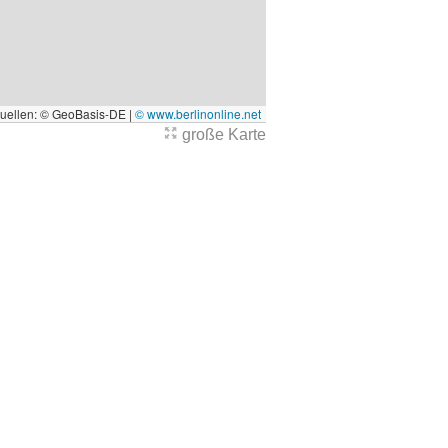
quellen: © GeoBasis-DE |
© www.berlinonline.net
große Karte