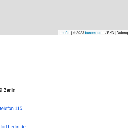
Leaflet
|
© 2023
basemap.de
/ BKG | Daten
9 Berlin
telefon 115
rf.berlin.de