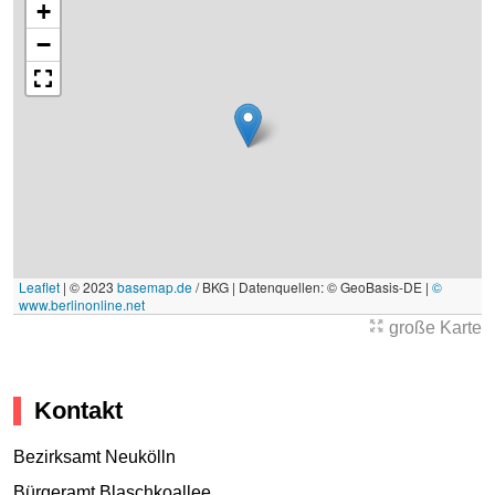
+
−
Leaflet
|
© 2023
basemap.de
/ BKG | Datenquellen: © GeoBasis-DE |
©
www.berlinonline.net
große Karte
Kontakt
Bezirksamt Neukölln
Bürgeramt Blaschkoallee