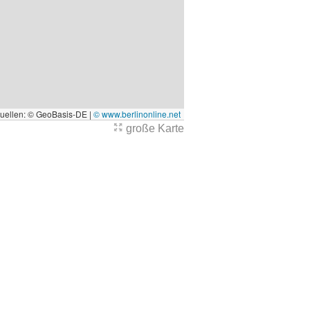
quellen: © GeoBasis-DE |
© www.berlinonline.net
große Karte