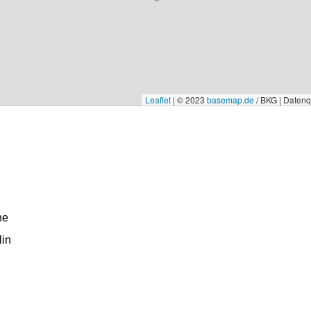
Leaflet
|
© 2023
basemap.de
/ BKG | Daten
ne
lin