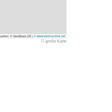
quellen: © GeoBasis-DE |
© www.berlinonline.net
große Karte