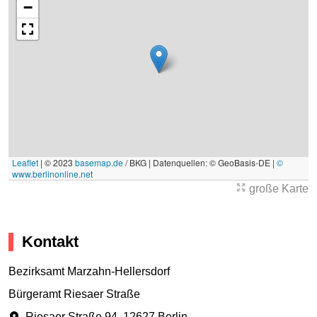
−
Leaflet
|
© 2023
basemap.de
/ BKG | Datenquellen: © GeoBasis-DE |
©
www.berlinonline.net
große Karte
Kontakt
Bezirksamt Marzahn-Hellersdorf
Bürgeramt Riesaer Straße
Riesaer Straße 94
,
12627 Berlin