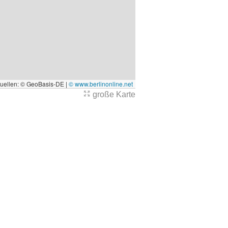
quellen: © GeoBasis-DE |
© www.berlinonline.net
große Karte