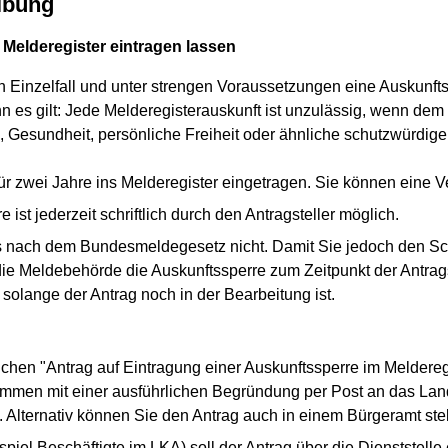
ibung
 Melderegister eintragen lassen
n Einzelfall und unter strengen Voraussetzungen eine Auskunft
es gilt: Jede Melderegisterauskunft ist unzulässig, wenn dem
n, Gesundheit, persönliche Freiheit oder ähnliche schutzwürdi
 für zwei Jahre ins Melderegister eingetragen. Sie können eine 
ist jederzeit schriftlich durch den Antragsteller möglich.
es nach dem Bundesmeldegesetz nicht. Damit Sie jedoch den Sc
 die Meldebehörde die Auskunftssperre zum Zeitpunkt der Antrags
, solange der Antrag noch in der Bearbeitung ist.
tlichen "Antrag auf Eintragung einer Auskunftssperre im Meldereg
ammen mit einer ausführlichen Begründung per Post an das Lan
lternativ können Sie den Antrag auch in einem Bürgeramt ste
iel Beschäftigte im LKA) soll der Antrag über die Dienststelle 