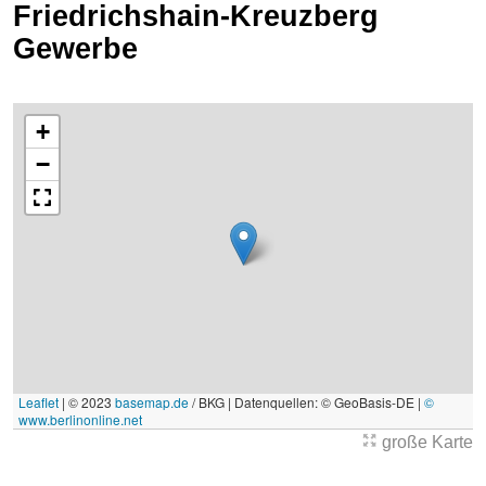
Friedrichshain-Kreuzberg
Gewerbe
+
−
Leaflet
|
© 2023
basemap.de
/ BKG | Datenquellen: © GeoBasis-DE |
©
www.berlinonline.net
große Karte