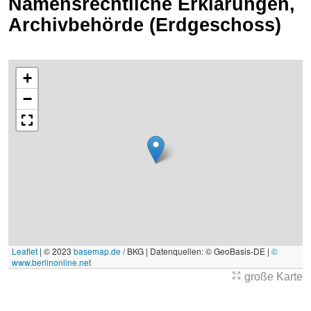
Namensrechtliche Erklärungen,
Archivbehörde (Erdgeschoss)
+
−
Leaflet
|
© 2023
basemap.de
/ BKG | Datenquellen: © GeoBasis-DE |
©
www.berlinonline.net
große Karte