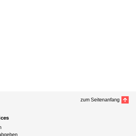
zum Seitenanfang
ices
n
abgeben