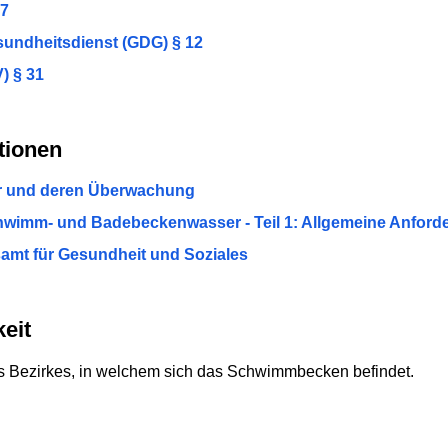
37
sundheitsdienst (GDG) § 12
) § 31
tionen
r und deren Überwachung
hwimm- und Badebeckenwasser - Teil 1: Allgemeine Anfor
mt für Gesundheit und Soziales
eit
s Bezirkes, in welchem sich das Schwimmbecken befindet.