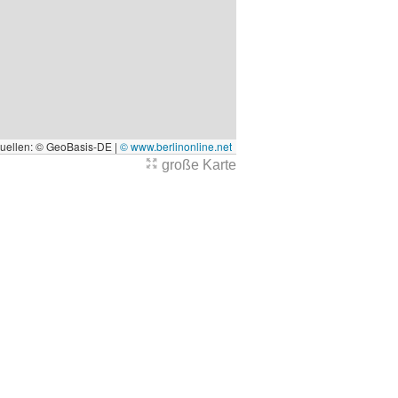
quellen: © GeoBasis-DE |
© www.berlinonline.net
große Karte