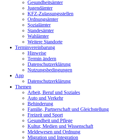
Gesundheits­ämter
Jugendämter
KFZ-Zulassungs­stellen
Ordnungsämter
Sozialämter
Standesämter
Wahlämter
Weitere Standorte
Termin­vereinbarung
Hinweise
Termin ändern
Datenschutz­erklärung
Nutzungs­bedingungen
App
Daten­schutz­erklärung
Themen
Arbeit, Beruf und Soziales
Auto und Verkehr
Behinderung
Familie, Partnerschaft und Gleichstellung
Freizeit und Sport
Gesundheit und Pflege
Kultur, Medien und Wissenschaft
Meldewesen und Ordnung
Migration und Integration