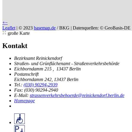
+
−
Leaflet
|
© 2023
basemap.de
/ BKG | Datenquellen: © GeoBasis-DE 
große Karte
Kontakt
Bezirksamt Reinickendorf
Straßen- und Grünflächenamt - Straßenverkehrsbehörde
Eichborndamm 215
,
13437 Berlin
Postanschrift
Eichborndamm 242
,
13437 Berlin
Tel.:
(030) 90294-2939
Fax: (030) 90294-2940
E-Mail:
strassenverkehrsbehoerde@reinickendorf.berlin.de
Homepage