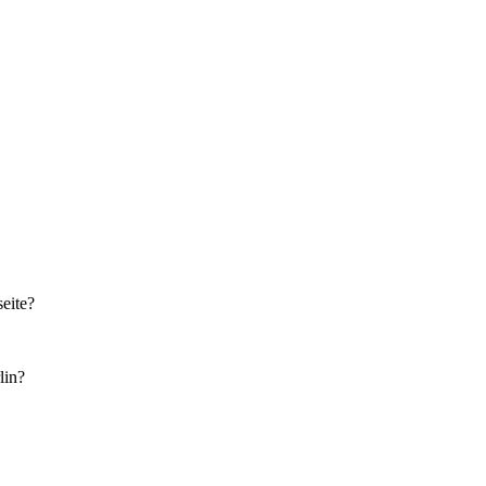
eite?
lin?