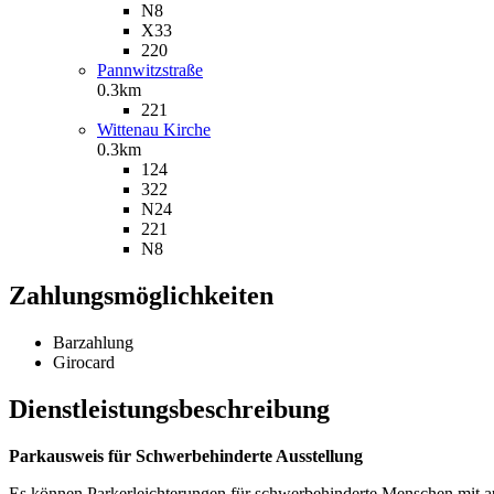
N8
X33
220
Pannwitzstraße
0.3km
221
Wittenau Kirche
0.3km
124
322
N24
221
N8
Zahlungsmöglichkeiten
Barzahlung
Girocard
Dienstleistungsbeschreibung
Parkausweis für Schwerbehinderte Ausstellung
Es können Parkerleichterungen für schwerbehinderte Menschen mit a