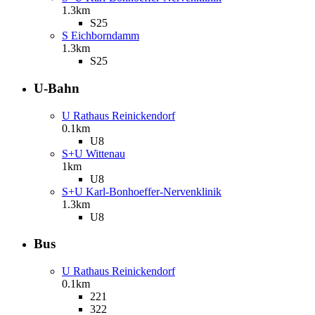
1.3km
S25
S Eichborndamm
1.3km
S25
U-Bahn
U Rathaus Reinickendorf
0.1km
U8
S+U Wittenau
1km
U8
S+U Karl-Bonhoeffer-Nervenklinik
1.3km
U8
Bus
U Rathaus Reinickendorf
0.1km
221
322