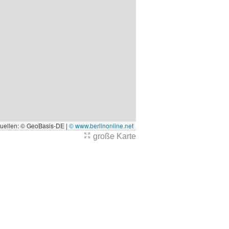
quellen: © GeoBasis-DE |
© www.berlinonline.net
große Karte