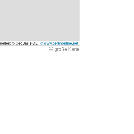
quellen: © GeoBasis-DE |
© www.berlinonline.net
große Karte