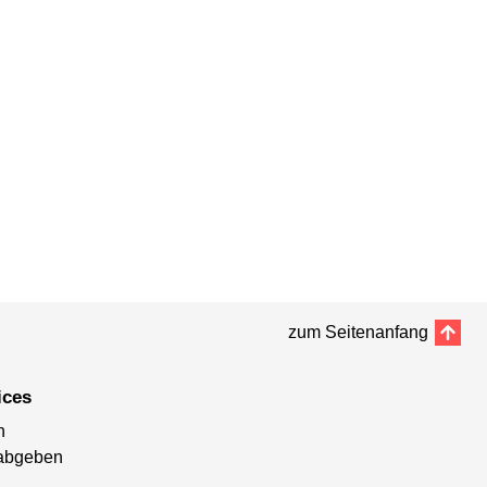
zum Seitenanfang
ices
n
abgeben