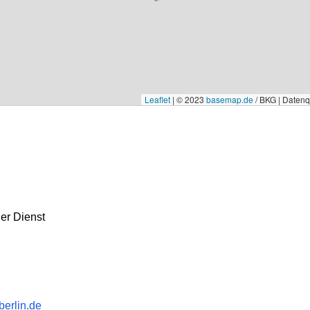
Leaflet
|
© 2023
basemap.de
/ BKG | Daten
er Dienst
erlin.de