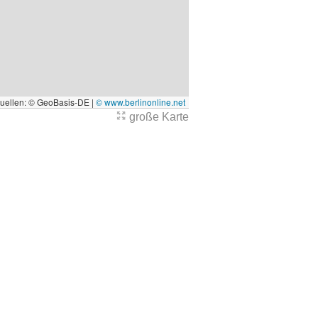
quellen: © GeoBasis-DE |
© www.berlinonline.net
große Karte