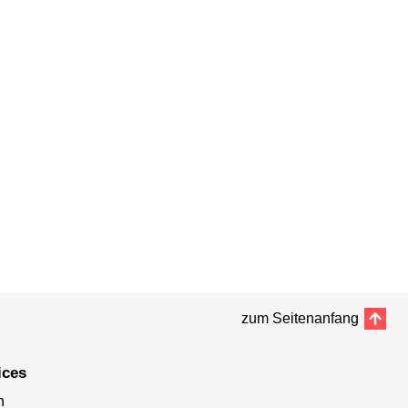
zum Seitenanfang
ices
n