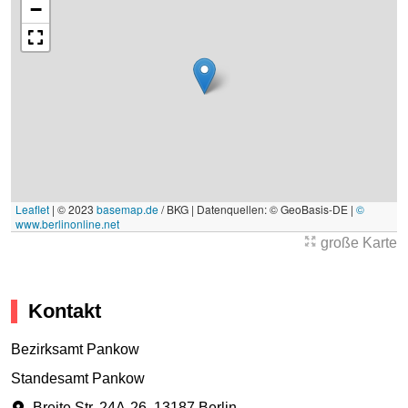
−
Leaflet
|
© 2023
basemap.de
/ BKG | Datenquellen: © GeoBasis-DE |
©
www.berlinonline.net
große Karte
Kontakt
Bezirksamt Pankow
Standesamt Pankow
Breite Str. 24A-26
,
13187 Berlin