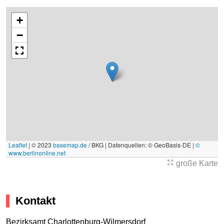
+
−
Leaflet
|
© 2023
basemap.de
/ BKG | Datenquellen: © GeoBasis-DE |
©
www.berlinonline.net
große Karte
Kontakt
Bezirksamt Charlottenburg-Wilmersdorf