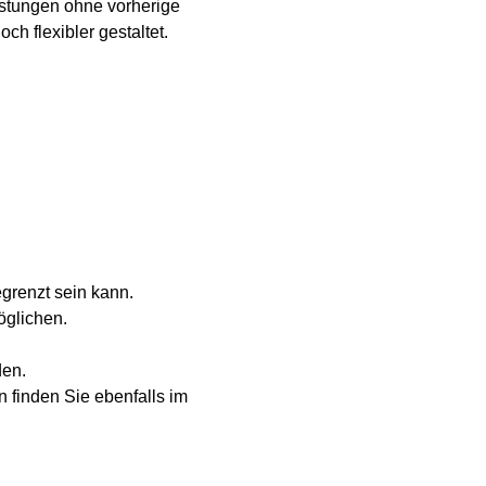
istungen ohne vorherige
h flexibler gestaltet.
grenzt sein kann.
öglichen.
den.
 finden Sie ebenfalls im