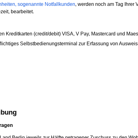
nheiten, sogenannte Notfallkunden
, werden noch am Tag Ihrer 
eit, bearbeitet.
 Kreditkarten (credit/debit) VISA, V Pay, Mastercard und Maes
pflichtiges Selbstbedienungsterminal zur Erfassung von Auswei
ibung
ragen
and Berlin jeweils zur Hälfte getragener Zuschuss zu den Woh